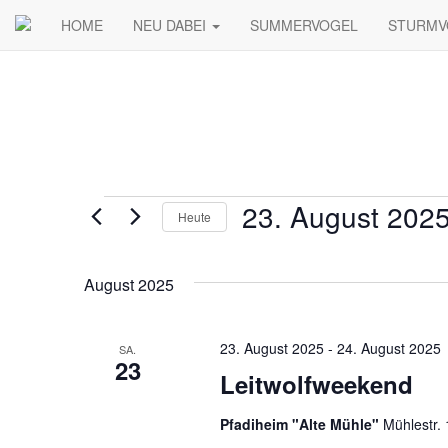
HOME
NEU DABEI
SUMMERVOGEL
STURM
Veranstaltungen
23. August 202
Heute
Datum
wählen.
August 2025
23. August 2025
-
24. August 2025
SA.
23
Leitwolfweekend
Pfadiheim "Alte Mühle"
Mühlestr.