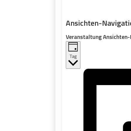
Veranstaltungen
Ansichten-Navigati
für
Veranstaltung Ansichten-
5.
Oktober
Tag
2025