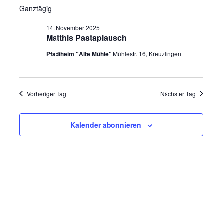
für
Navig
Ganztägig
wählen.
14.
14. November 2025
November
Matthis Pastaplausch
2025
Pfadiheim "Alte Mühle"
Mühlestr. 16, Kreuzlingen
Vorheriger Tag
Nächster Tag
Kalender abonnieren