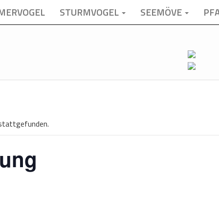
MERVOGEL
STURMVOGEL
SEEMÖVE
PF
 stattgefunden.
nung