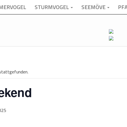
MERVOGEL
STURMVOGEL
SEEMÖVE
PF
 stattgefunden.
eekend
025