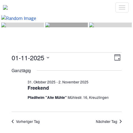
Veranstaltungen
Ansic
Veran
01-11-2025
Tag
Ansich
Navig
für
Datum
Navig
Ganztägig
wählen.
1.
31. Oktober 2025
-
2. November 2025
November
Freekend
2025
Pfadiheim "Alte Mühle"
Mühlestr. 16, Kreuzlingen
Vorheriger Tag
Nächster Tag