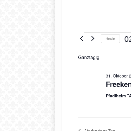
Veranstaltung
0
Heute
für
Da
2.
wäh
Ganztägig
November
2025
31. Oktober 
Freeke
Pfadiheim "
Vorheriger Tag