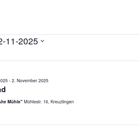
en
2-11-2025
tum
len.
2025
-
2. November 2025
nd
Alte Mühle"
Mühlestr. 16, Kreuzlingen