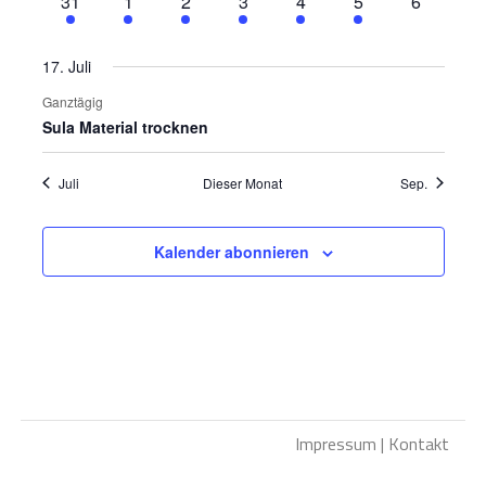
1
1
1
1
1
1
0
31
1
2
3
4
5
6
Veranstaltung
Veranstaltung
Veranstaltung
Veranstaltung
Veranstaltung
Veranstaltung
Veranstal
17. Juli
Ganztägig
Sula Material trocknen
Juli
Dieser Monat
Sep.
Kalender abonnieren
Impressum
|
Kontakt